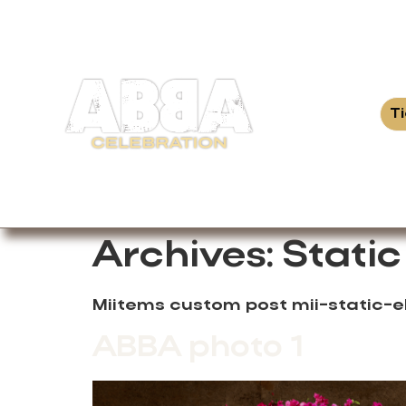
T
Archives:
Stati
Miitems custom post mii-static-
ABBA photo 1