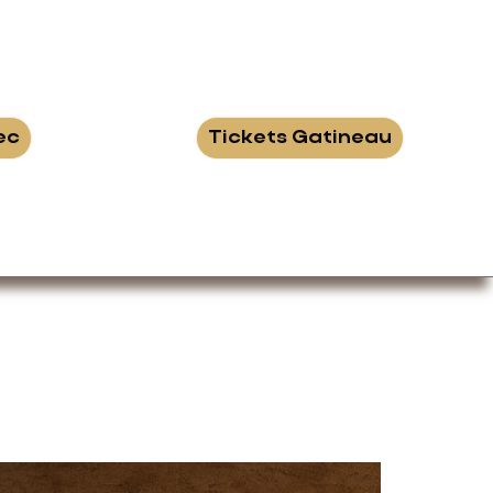
ec
Tickets Gatineau