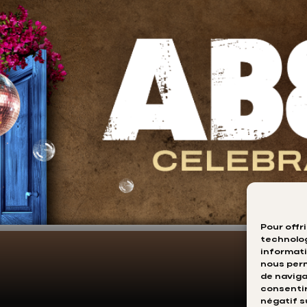
Pour offr
technolog
informati
nous perm
de navigat
consentir
négatif s