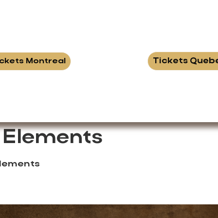
Tickets Queb
ickets Montreal
c Elements
elements