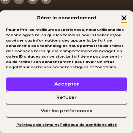
Gérer le consentement
Pour offrir les meilleures expériences, nous utilisons des
technologies telles que les témoins pour stocker et/ou
accéder aux informations des appareils. Le fait de
consentir à ces technologies nous permettra de traiter
English
des données telles que le comportement de navigation
© ABBA CÉLÉBRATION. Tous
ou les ID uniques sur ce site. Le fait de ne pas consentir
droits réservés.
info@abbacelebration.com
ou de retirer son consentement peut avoir un effet
négatif sur certaines caractéristiques et fonctions.
Propulsé Par MIITEMS
Politique de confidentialité
des données
Accepter
Refuser
Voir les préférences
Politique de témoins
Politique de confidentialité