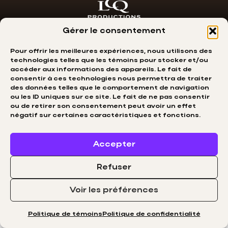
Gérer le consentement
Pour offrir les meilleures expériences, nous utilisons des
English
technologies telles que les témoins pour stocker et/ou
© ABBA CÉLÉBRATION. Tous
accéder aux informations des appareils. Le fait de
droits réservés.
info@abbacelebration.com
consentir à ces technologies nous permettra de traiter
des données telles que le comportement de navigation
Propulsé Par MIITEMS
Politique de confidentialité
ou les ID uniques sur ce site. Le fait de ne pas consentir
des données
ou de retirer son consentement peut avoir un effet
négatif sur certaines caractéristiques et fonctions.
Accepter
Refuser
Voir les préférences
Politique de témoins
Politique de confidentialité